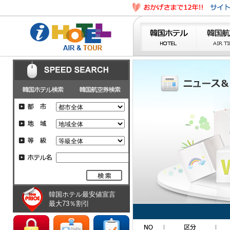
韓国ホテル最安値宣言
最大73％割引