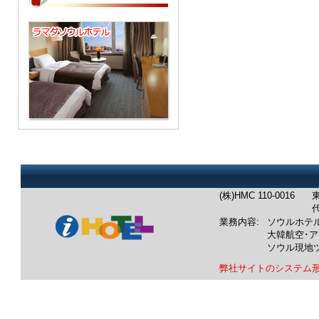
(株)HMC 110-0016
東
代
業務内容:
ソウルホテ
大韓航空･
ソウル現地
弊社サイトのシステム
業務内容：韓国ホテル：ソウル
韓国航空券：成田発/羽田発/中
韓国ツアー：ソウル発現地ツア