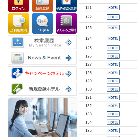
121
122
123
124
125
126
127
128
129
130
131
132
133
134
135