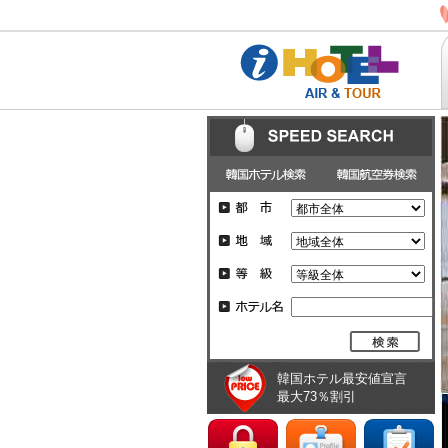
韓国ホテル最安値宣言
最大73％割引