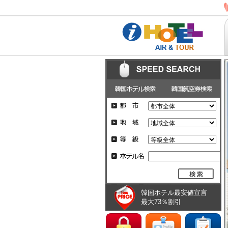
韓国ホテル最安値宣言
最大73％割引