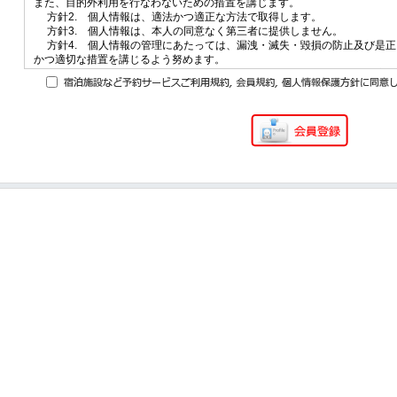
また、目的外利用を行なわないための措置を講じます。
員登録を行って下さい。代理による登録は一切認めていません。
方針2. 個人情報は、適法かつ適正な方法で取得します。
② 会員登録時にメールアドレスを登録する際は、会員ご自身の保有するメ
第３条（本サービスにおける利用料金の考え方）
方針3. 個人情報は、本人の同意なく第三者に提供しません。
のメールアドレスでのご登録はお断りします。会社や学校、ご家族等、複数
方針4. 個人情報の管理にあたっては、漏洩・滅失・毀損の防止及び是正
されている場合においては、当該共有者の総意で当該会員に当該メールアド
1.ユーザーは、掲載施設の提供する空室状況または施設提供サービスの利
かつ適切な措置を講じるよう努めます。
り、当該メールアドレスでの会員登録を認めるものとします。ただし、この
います）等に関する情報が、他の媒体で提供される情報と異なる場合がある
方針5. 個人情報の取扱いにあたっては、その情報を提供した本人が適切
ては登録者ご自身に限定するものとします。
の提供する利用料金には、消費税が含まれておりますが、サービス料やその
り正確かつ最新の内容に保つよう努力します。
③ ①の入力事項に変更があった場合、会員は速やかに登録内容の変更を行
いては含まれている場合と含まれていない場合があります。
方針6. 個人情報保護に関する法令を遵守し、また個人情報保護に関する
４．会員は会員サービスを利用するにあたり、会員登録時に登録したメール
を行い遵守します。
るものとし、当社は、メールアドレスおよびパスワードを利用して行われた
2.ユーザーは、掲載施設の提供する利用料金が変更されることを了承しま
方針7. 個人情報保護に関する苦情及び相談に対応する窓口を設けて、適
ドレスおよびパスワードと当社に登録されたメールアドレスおよびパスワー
約が成立したユーザーにのみ適用され、変更前に利用契約が成立したユーザ
株式会社トラベルステーションコリア
すものとします。万一それらを盗用されて使用された場合や不正使用された
ます。
任は当社に故意または重大な過失がない限り、当該メールアドレスおよびパ
（附則）
致する会員が負うものとします。
3.利用契約成立後に利用料金が変更し、その後、ユーザーが予約内容を変
20１2年05月17日制定・施行
５．当社は、下記の場合、会員への事前通知を行うことなく当該会員への会
の利用料金が適用されます。但し、変更内容が、宿泊日数及び部屋数の双方
停止・終了、登録IDの抹消、登録メールアドレスの削除、I HOTELポイン
該ユーザーには変更前の利用料金が適用されるものとします。
全部または一部の抹消ならびに会員資格の剥奪、損害賠償請求等の必要な対
限りません）を行うことがあります。なお、当該対応の結果、会員に損害や
■プライバシーポリシー
第４条（予約の変更・キャンセルの成立と無連絡キャンセルの禁止）
切の責任を負わないものとします。
① 会員が、有効なI HOTELポイントを保有していない場合であって、かつ
株式会社トラベルステーションコリアは、「ihotel」（以下「本サービス
1.ユーザーは、客室等の予約をキャンセルする場合、I HOTEL上の「予約
用（ログイン）実績がない場合であって、かつ当社からの電子メールによる
下「お客様」といいます）のプライバシーを尊重し、お客様の個人情報（以
確認の上、インターネットを通じた予約はインターネット上で、予約センタ
態にある場合または受信メール設定が全て「受け取らない」を選択している
の注意を払い、これを取扱うものとします。
ー経由でキャンセルの手続きをすることとします。
② 会員が本規約に違反すると当社が判断する場合またはそのおそれがある
→
③ 会員が、当社が会員サービスの運営上不適当と判断する行為を行った場
なお、インターネットを通じて予約したユーザーは、予約内容照会画面にお
６．会員は、自己が本サービスを利用する場合、本サービスの利用時に提示
能日時」を超えて予約をキャンセルしようとする場合、自己が予約した掲載
注意等を確認し、当該利用規約や諸注意等に同意した上で、当該サービスを
【個人情報】
かにキャンセルの手続きをすることとします。
→
個人情報とは、お客様個人に関する情報であって、当該情報を構成する氏名
但し、ユーザーが、I HOTEL 会員でなく、自らの予約内容の確認に必要
ス、学校名その他の記述等により当該お客様を識別できるものをいいます。