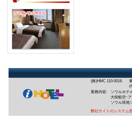
(株)HMC 110-0016
東
代
業務内容:
ソウルホテ
大韓航空･
ソウル現地
弊社サイトのシステム
業務内容：韓国ホテル：ソウル
韓国航空券：成田発/羽田発/中
韓国ツアー：ソウル発現地ツア