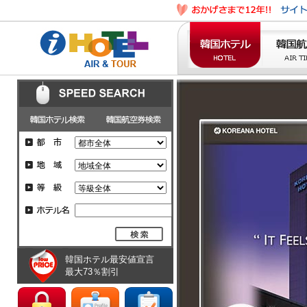
韓国ホテル最安値宣言
最大73％割引