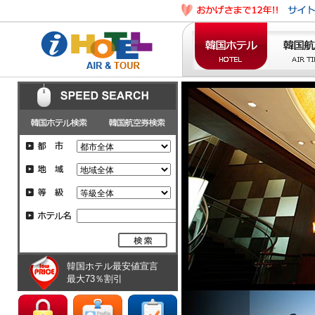
韓国ホテル最安値宣言
最大73％割引