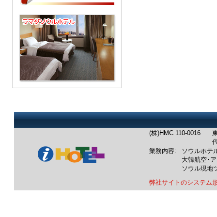
(株)HMC 110-0016
東
代
業務内容:
ソウルホテ
大韓航空･
ソウル現地
弊社サイトのシステム
業務内容：韓国ホテル：ソウル
韓国航空券：成田発/羽田発/中
韓国ツアー：ソウル発現地ツア