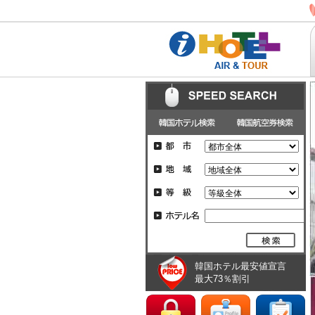
韓国ホテル最安値宣言
最大73％割引