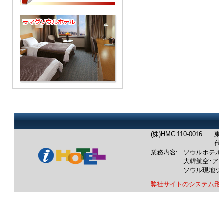
(株)HMC 110-0016
東
代
業務内容:
ソウルホテ
大韓航空･
ソウル現地
弊社サイトのシステム
業務内容：韓国ホテル：ソウル
韓国航空券：成田発/羽田発/中
韓国ツアー：ソウル発現地ツア