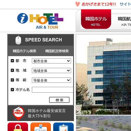
韓国ホテル最安値宣言
最大73％割引