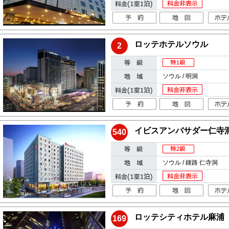
ロッテホテルソウル
2
ソウル / 明洞
イビスアンバサダー仁寺
540
ソウル / 鍾路 仁寺洞
ロッテシティホテル麻浦
169