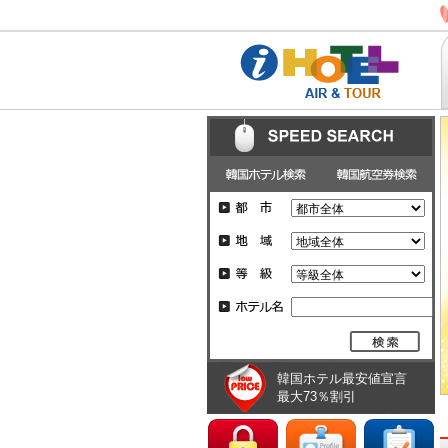
韓国ホテル最安値宣言
最大73％割引