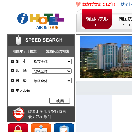
韓国ホテル最安値宣言
最大73％割引