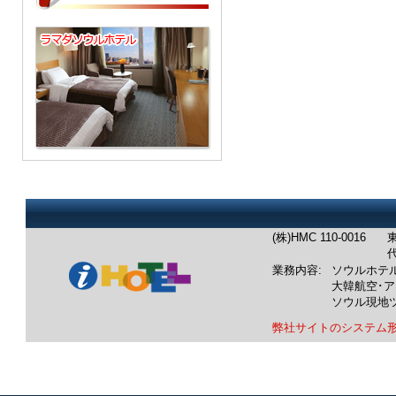
(株)HMC 110-0016
東
代
業務内容:
ソウルホテ
大韓航空･
ソウル現地
弊社サイトのシステム
業務内容：韓国ホテル：ソウルホテル予約/
韓国航空券：成田発/羽田発/中部空港発/関
韓国ツアー：ソウル発現地ツアー/釜山発現
車チャーター：ソウル出発/仁川空港出発/釜