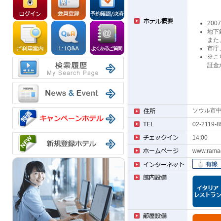
20
地下
また
市庁
※こ
証金
ソウル市中
02-2119-8
14:00
www.rama