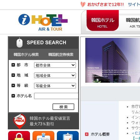
市庁
リム
イン
韓国ホテル最安値宣言
ウォ
最大73％割引
サウ
＜仁
【一