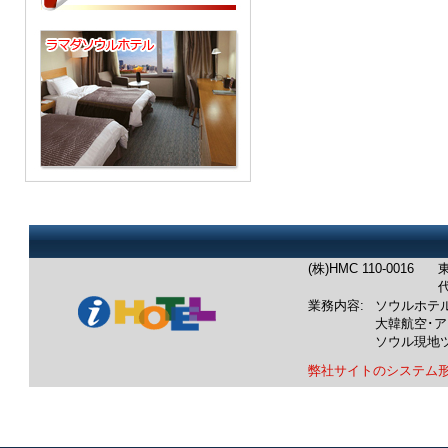
(株)HMC 110-0016
東
代
業務内容:
ソウルホテ
大韓航空･
ソウル現地
弊社サイトのシステム
業務内容：韓国ホテル：ソウルホテル予約/
韓国航空券：成田発/羽田発/中部空港発/関
韓国ツアー：ソウル発現地ツアー/釜山発現
車チャーター：ソウル出発/仁川空港出発/釜