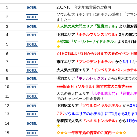
2017-18 年末年始営業のご案内
1
ソウル弘大（ホンデ）に新ホテル誕生！「アマ
2
ました～
★
人気の東大門エリア『迎賓ホテル』
より超お
3
明洞エリア
『ホテルプリンスソウル』
3月の限定
4
★
特2級『ザ・リバーサイドホテル』
より3月7
5
★
☆I HOTELより3月から5月までの春のイベン
6
市庁エリア
『プレジデントホテル』
から
3月！
キ
7
大人気の江南エリア
『インペリアルパレスホテ
8
明洞エリア
『ホテルレックス』
から2月末までの
9
■■■旧正月（ソルラル）期間営業のご案内■■■
10
人気の東大門エリア
『ホテル東大門』『迎賓ホテル
11
でのキャンペーン料金発表！
明洞駅エリア
『ソウルロイヤルホテル』
から
2月
12
ソウルエリアのホテル】にて1月から3月ま
13
梨泰院で人気の
『ハミルトンホテル』
から
1月か
14
★
☆★☆
～年末年始の営業のご案内～
☆★☆
15