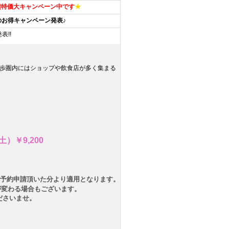
ど超特価大キャンペーン中です
★
のお得キャンペーン発表♪
表!!
歩圏内にはショップや飲食店が多く集まる
土）￥9,200
。
にご予約申請頂いた分より適用となります。
が変わる場合もございます。
ださいませ。