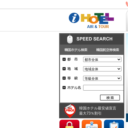
韓国ホテル最安値宣言
最大73％割引