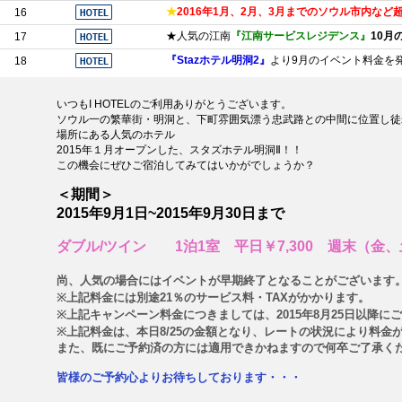
★
2016年1月、2月、3月までのソウル市内な
16
★人気の江南
『江南サービスレジデンス』
10月
17
『Stazホテル明洞2』
より9月のイベント料金を発
18
いつもI HOTELのご利用ありがとうございます。
ソウル一の繁華街・明洞と、下町雰囲気漂う忠武路との中間に位置し徒
場所にある人気のホテル
2015年１月オープンした、スタズホテル明洞Ⅱ！！
この機会にぜひご宿泊してみてはいかがでしょうか？
＜期間＞
2015年9月1日~2015年9月30日まで
ダブル/ツイン 1泊1室 平日￥7,300 週末（金、
尚、人気の場合にはイベントが早期終了となることがございます
※上記料金には別途21％のサービス料・TAXがかかります。
※上記キャンペーン料金につきましては、2015年8月25日以降
※上記料金は、本日8/25の金額となり、レートの状況により料金
また、既にご予約済の方には適用できかねますので何卒ご了承く
皆様のご予約心よりお待ちしております・・・