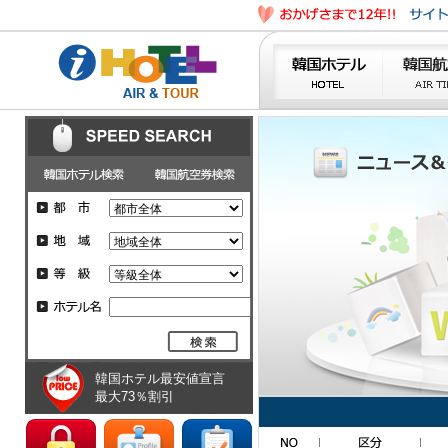
韓国ホテル最安値宣言
最大73％割引