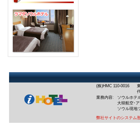
(株)HMC 110-0016
東
代
業務内容:
ソウルホテ
大韓航空･
ソウル現地
弊社サイトのシステム
業務内容：韓国ホテル：ソウル
韓国航空券：成田発/羽田発/中
韓国ツアー：ソウル発現地ツア