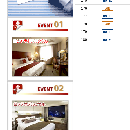
175
176
177
178
179
180