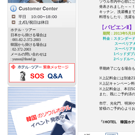
ソウル市内中心部に
発表されました～～
キッチン、洗濯機ま
料理をしたり、洗濯
【
バビエンⅡ】
ホテル・ツアー
期間：2013年5月
日本から掛ける場合は
料金：スタンダード
: 001-82-2-372-2003
スーペリアＡ(ダブ
韓国から掛ける場合は
スーペリアＢ(ダブ
: 02-372-2003
1ベッドダブ
メールの問い合わせは
: yunsn@ihotel.jp
2ベッドルー
早期終了になる場合
※上記料金には別途2
※上記キャンペーン料
※上記料金は、本日5
また、既にご予約済
市庁、光化門、明洞や
皆様のご予約心より
「I HOTEL 韓国