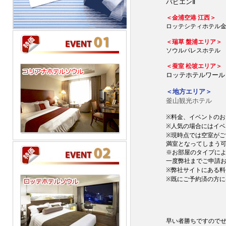
バビエンⅡ
＜金浦空港 江西＞
ロッテシティホテル
＜瑞草 盤浦エリア＞
ソウルパレスホテル
＜蚕室 松坡エリア＞
ロッテホテルワールド
＜地方エリア＞
釜山観光ホテル
※料金、イベントの
※人気の場合にはイ
※現時点では空室が
満室となってしまう
※お部屋のタイプに
一度弊社までご申請
※弊社サイトにある料
※既にご予約済の方
早い者勝ちですので