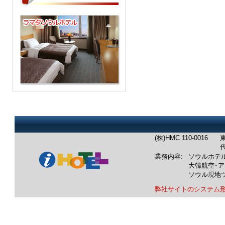
(株)HMC 110-0016
東
代
業務内容:
ソウルホテ
大韓航空･
ソウル現地
弊社サイトのシステム
業務内容：韓国ホテル：ソウル
韓国航空券：成田発/羽田発/中
韓国ツアー：ソウル発現地ツア