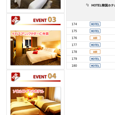
「I HOTEL韓国ホ
174
175
176
177
178
179
180