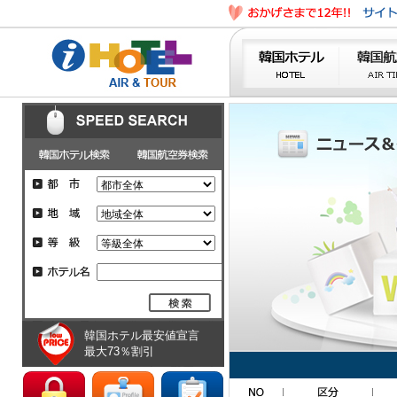
韓国ホテル最安値宣言
最大73％割引