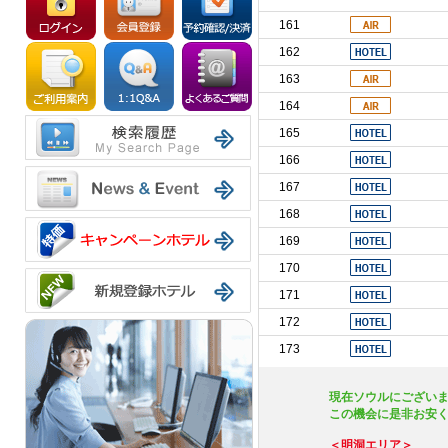
161
162
163
164
165
166
167
168
169
170
171
172
173
現在ソウルにございま
この機会に是非お安く
＜明洞エリア＞