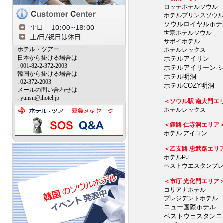
ロッテホテルソウル
ホテルプリンスソウ
ソウルロイヤルホテ
世宗ホテルソウル
サボイホテル
ホテル・ツアー
ホテルレックス
日本から掛ける場合は
ホテルアイリン
: 001-82-2-372-2003
ホテルアイリーン·
韓国から掛ける場合は
ホテル明洞
: 02-372-2003
ホテルCOZY明洞
メールの問い合わせは
: yunsn@ihotel.jp
＜ソウル駅 南大門エ
ホテルレックス
＜鍾路 仁寺洞エリア
ホテル アイコン
＜乙支路 忠武路エリ
ホテルPJ
ベストウエスタンプ
＜市庁 光化門エリア
コリアナホテル
プレジデントホテル
ニュー国際ホテル
ベストウェスタンニ