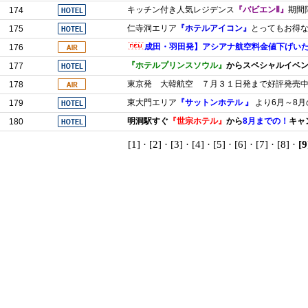
キッチン付き人気レジデンス
『バビエンⅡ』
期間
174
仁寺洞エリア
『ホテルアイコン』
とってもお得
175
成田・羽田発】アシアナ航空料金値下げいたし
176
『ホテルプリンスソウル』
からスペシャルイベ
177
東京発 大韓航空 ７月３１日発まで好評発売中！￥1
178
東大門エリア
『サットンホテル 』
より6月～8月
179
明洞駅すぐ
『世宗ホテル』
から
8月までの！
キャ
180
[1]
·
[2]
·
[3]
·
[4]
·
[5]
·
[6]
·
[7]
·
[8]
·
[9