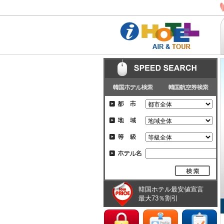
韓国ホテル最安値宣言
最大73％割引