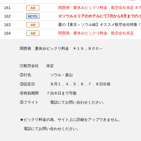
関西発 夏休みビックリ料金 航空会社未定 
161
☆ソウルエリアのホテルにて7月から9月までの
162
夏の【東京⇔ソウル線】オススメ航空会社特集
163
関西発 夏休みビックリ料金 航空会社未定
164
関西発 夏休みビックリ料金 ￥１９，８００～
①航空会社 未定
②行先 ソウル・釜山
③設定日 ８月１．４．５．６．７．８日出発
④有効期間 ７泊８日まで可能
⑤フライト 電話にてお問い合わせください。
★ビックリ料金の為、サイト上に詳細をアップできません。
電話にてお問い合わせください。