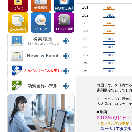
161
162
163
164
165
166
167
168
169
韓国ソウルを代表す
期間限定でとっても
ショッピングに観光
大人気の「ロッテホ
■ 期間：
2013年7月1日
＜ロッテホテル本館
スーペリアダブル