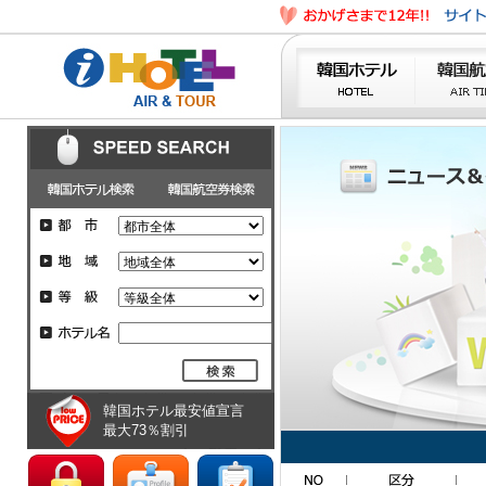
韓国ホテル最安値宣言
最大73％割引