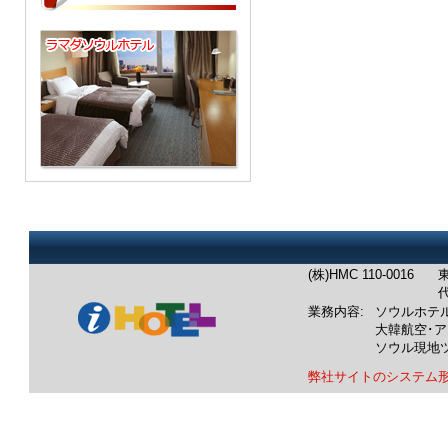
(株)HMC 110-0016
東
代
業務内容:
ソウルホテ
大韓航空･
ソウル現地
弊社サイトのシステム
業務内容：韓国ホテル：ソウル
韓国航空券：成田発/羽田発/中
韓国ツアー：ソウル発現地ツア