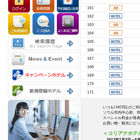
161
162
163
164
165
166
167
168
169
170
171
いつもI HOTELの
ソウル市内中心部、
スペシャル料金が発
お買い物・観光にピ
＜コリアナホテ
2013年7
月3
日～8月