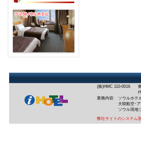
(株)HMC 110-0016
東
代
業務内容:
ソウルホテ
大韓航空･
ソウル現地
弊社サイトのシステム
業務内容：韓国ホテル：ソウル
韓国航空券：成田発/羽田発/中
韓国ツアー：ソウル発現地ツア