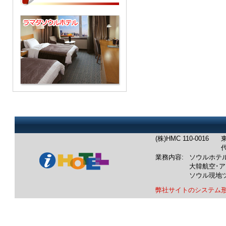
(株)HMC 110-0016
東
代
業務内容:
ソウルホテ
大韓航空･
ソウル現地
弊社サイトのシステム
業務内容：韓国ホテル：ソウル
韓国航空券：成田発/羽田発/中
韓国ツアー：ソウル発現地ツア