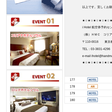
以上です。宜しくお
★☆★☆★☆★☆★☆
i Hotel
航空券予約セ
（株）ＨＭＣ コリ
〒
110-0016
東京都
TEL
：
03-3831-4296
e-mail
ihotel@handma
★☆★☆★☆★☆★☆
177
178
179
180