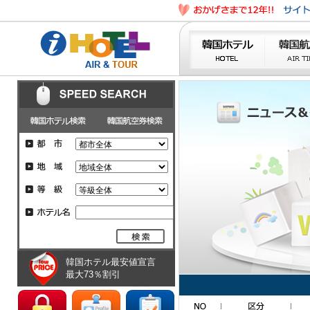
韓国ホテル最安値宣言
最大73％割引